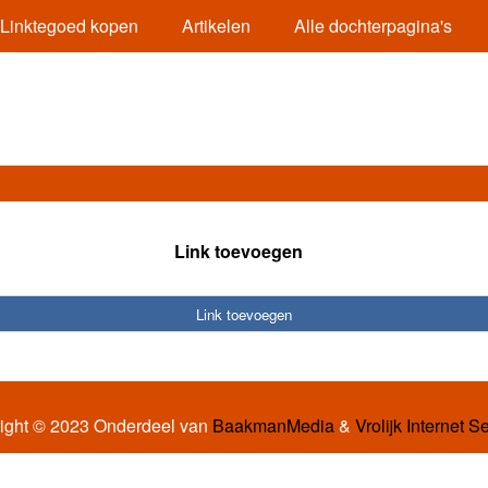
Linktegoed kopen
Artikelen
Alle dochterpagina's
Link toevoegen
Link toevoegen
ight © 2023 Onderdeel van
BaakmanMedia
&
Vrolijk Internet S