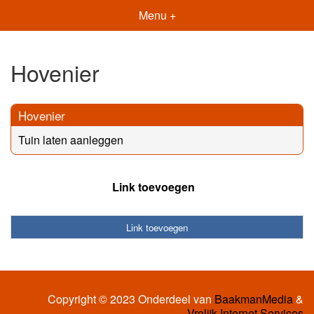
Menu +
Hovenier
Hovenier
Tuin laten aanleggen
Link toevoegen
Link toevoegen
Copyright © 2023 Onderdeel van
BaakmanMedia
&
Vrolijk Internet Services