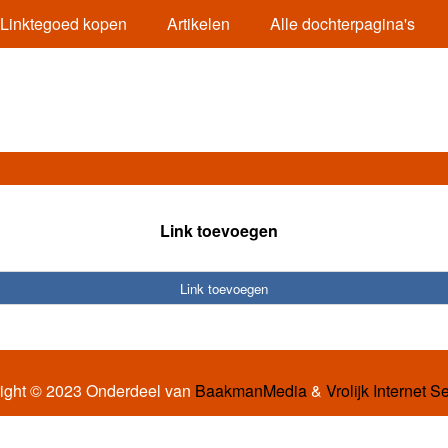
Linktegoed kopen
Artikelen
Alle dochterpagina's
Link toevoegen
Link toevoegen
ight © 2023 Onderdeel van
BaakmanMedia
&
Vrolijk Internet S