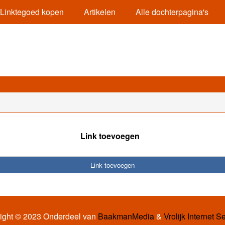
Linktegoed kopen
Artikelen
Alle dochterpagina's
Link toevoegen
Link toevoegen
ight © 2023 Onderdeel van
BaakmanMedia
&
Vrolijk Internet S